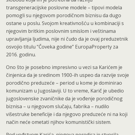
transgeneracijske poslovne modele – tipovi modela
pomogli su njegovom porodičnom biznisu da dugo
ostane u poslu. Svojom kreativnošću u kombinaciji s
njegovim britkim poslovnim smislom i veštinama
upravljanja ljudima, nije ni čudo da je ovaj preduzetnik
osvojio titulu “Čoveka godine” EuropaProperty za
2016. godinu.
Ono što je posebno impresivno u vezi sa Karićem je
činjenica da je sredinom 1900-ih uspeo da razvije svoje
porodično preduzeće – period u kome je dominirao
komunizam u Jugoslaviji. U to vreme, Karić́ je ubedio
jugoslovenske zvaničnike da je vođenje porodičnog
biznisa – u njegovom slučaju, fabrika – nudilo
višestruke beneficije i da njegovo preduzeće ni na koji
način neće ometati njihov komunistički sistem.
Pod vođstvom Karića, njegova porodica je stvorila