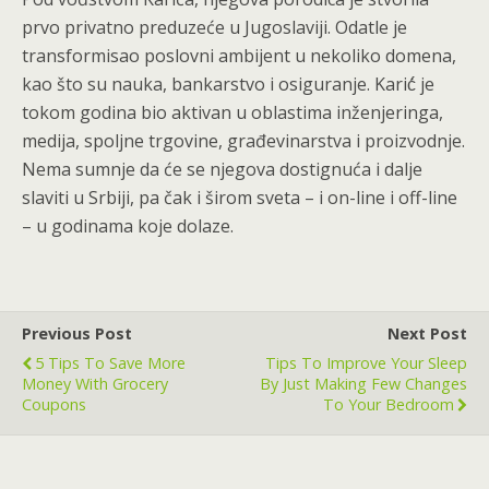
prvo privatno preduzeće u Jugoslaviji. Odatle je
transformisao poslovni ambijent u nekoliko domena,
kao što su nauka, bankarstvo i osiguranje. Karić́ je
tokom godina bio aktivan u oblastima inženjeringa,
medija, spoljne trgovine, građevinarstva i proizvodnje.
Nema sumnje da će se njegova dostignuća i dalje
slaviti u Srbiji, pa čak i širom sveta – i on-line i off-line
– u godinama koje dolaze.
Previous Post
Next Post
5 Tips To Save More
Tips To Improve Your Sleep
Money With Grocery
By Just Making Few Changes
Coupons
To Your Bedroom