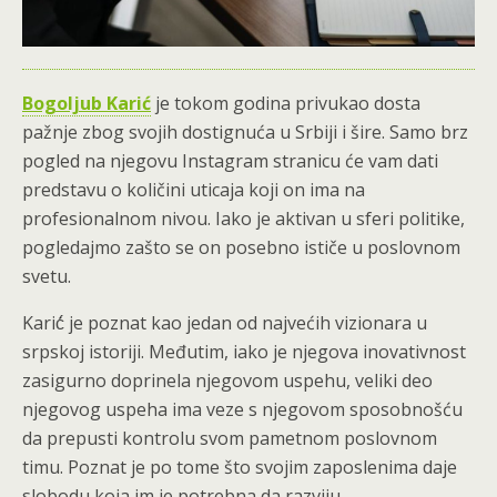
Bogoljub Karić
je tokom godina privukao dosta
pažnje zbog svojih dostignuća u Srbiji i šire. Samo brz
pogled na njegovu Instagram stranicu će vam dati
predstavu o količini uticaja koji on ima na
profesionalnom nivou. Iako je aktivan u sferi politike,
pogledajmo zašto se on posebno ističe u poslovnom
svetu.
Karić́ je poznat kao jedan od najvećih vizionara u
srpskoj istoriji. Međutim, iako je njegova inovativnost
zasigurno doprinela njegovom uspehu, veliki deo
njegovog uspeha ima veze s njegovom sposobnošću
da prepusti kontrolu svom pametnom poslovnom
timu. Poznat je po tome što svojim zaposlenima daje
slobodu koja im je potrebna da razviju